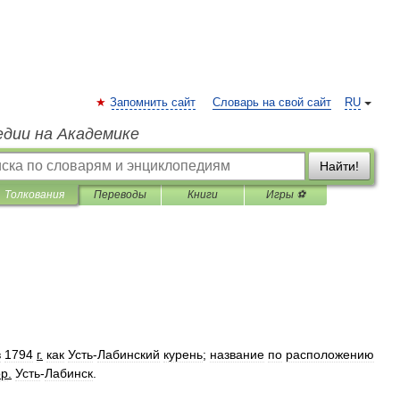
Запомнить сайт
Словарь на свой сайт
RU
едии на Академике
Найти!
Толкования
Переводы
Книги
Игры ⚽
в
1794
г
.
как
Усть
-
Лабинский
курень
;
название
по
расположению
ор
.
Усть
-
Лабинск
.