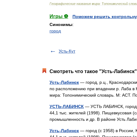
Географические
названия
мира:
Топонимический
слов
Игры ⚽
Поможем решить контрольну
Синонимы
:
город
Усть-Кут
Смотреть что такое "Усть-Лабинск"
Усть-Лабинск
— город, р.ц., Краснодарски
по расположению при впадении р. Лаба в К
мира: Топонимический словарь. М: АСТ. 
УСТЬ-ЛАБИНСК
— УСТЬ ЛАБИНСК, город (с
44,1 тыс. жителей (1998). Пищевкусовая (
промышленность и др. В районе Усть Лаб
Усть-Лабинск
— город (с 1958) в России,