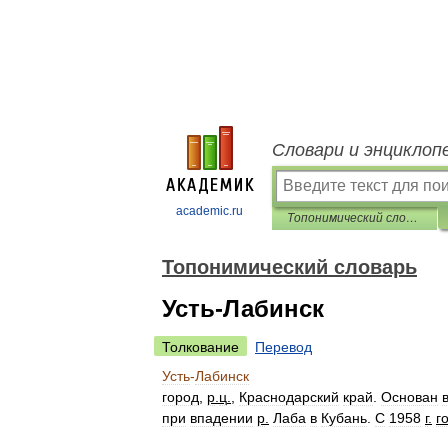
Словари и энциклоп
academic.ru
Топонимический словарь
Топонимический словарь
Усть-Лабинск
Толкование
Перевод
Усть
-
Лабинск
город
,
р
.
ц
.
,
Краснодарский
край
.
Основан
при
впадении
р
.
Лаба
в
Кубань
.
С
1958
г
.
г