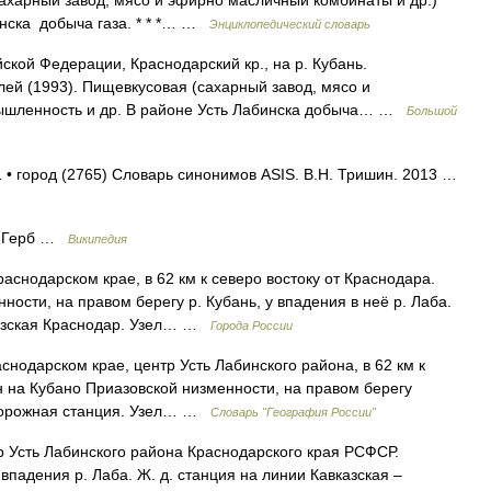
сахарный завод, мясо и эфирно масличный комбинаты и др.)
инска добыча газа. * * *… …
Энциклопедический словарь
йской Федерации, Краснодарский кр., на р. Кубань.
лей (1993). Пищевкусовая (сахарный завод, мясо и
ышленность и др. В районе Усть Лабинска добыча… …
Большой
 • город (2765) Словарь синонимов ASIS. В.Н. Тришин. 2013 …
г Герб …
Википедия
дарском крае, в 62 км к северо востоку от Краснодара.
ости, на правом берегу р. Кубань, у впадения в неё р. Лаба.
азская Краснодар. Узел… …
Города России
снодарском крае, центр Усть Лабинского района, в 62 км к
н на Кубано Приазовской низменности, на правом берегу
одорожная станция. Узел… …
Словарь "География России"
сть Лабинского района Краснодарского края РСФСР.
впадения р. Лаба. Ж. д. станция на линии Кавказская –