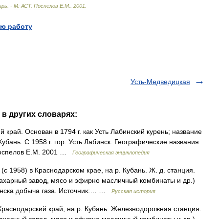
арь
. -
М:
АСТ
.
Поспелов
Е
.
М
.
.
2001
.
ю работу
Усть-Медведицкая
 в других словарях:
й край. Основан в 1794 г. как Усть Лабинский курень; название
убань. С 1958 г. гор. Усть Лабинск. Географические названия
Поспелов Е.М. 2001 …
Географическая энциклопедия
 1958) в Краснодарском крае, на р. Кубань. Ж. д. станция.
сахарный завод, мясо и эфирно масличный комбинаты и др.)
инска добыча газа. Источник:… …
Русская история
 Краснодарский край, на р. Кубань. Железнодорожная станция.