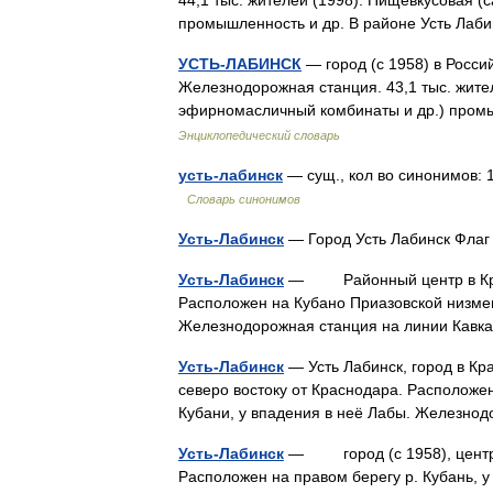
44,1 тыс. жителей (1998). Пищевкусовая (
промышленность и др. В районе Усть Лаб
УСТЬ-ЛАБИНСК
— город (с 1958) в Росси
Железнодорожная станция. 43,1 тыс. жите
эфирномасличный комбинаты и др.) пром
Энциклопедический словарь
усть-лабинск
— сущ., кол во синонимов: 1
Словарь синонимов
Усть-Лабинск
— Город Усть Лабинск Фла
Усть-Лабинск
— Районный центр в Красно
Расположен на Кубано Приазовской низменн
Железнодорожная станция на линии Кавк
Усть-Лабинск
— Усть Лабинск, город в Кра
северо востоку от Краснодара. Расположе
Кубани, у впадения в неё Лабы. Железн
Усть-Лабинск
— город (с 1958), центр У
Расположен на правом берегу р. Кубань, у 