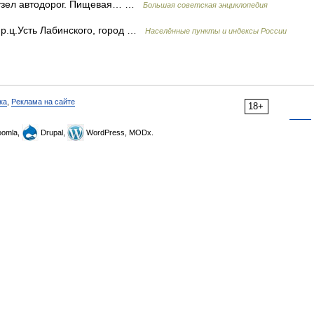
а; узел автодорог. Пищевая… …
Большая советская энциклопедия
 р.ц.Усть Лабинского, город …
Населённые пункты и индексы России
ка
,
Реклама на сайте
18+
omla,
Drupal,
WordPress, MODx.